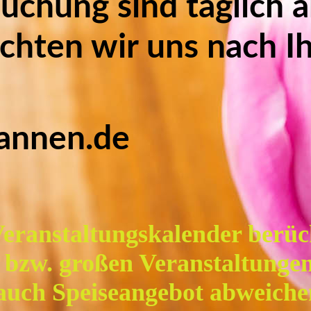
chung sind täglich a
chten wir uns nach I
annen.de
Veranstaltungskalender berück
 bzw. großen Veranstaltunge
 auch Speiseangebot abweich