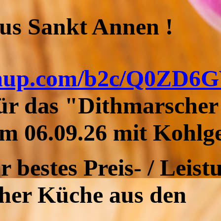
us Sankt Annen !
sumup.com/b2c/Q0ZD6
ür das "Dithmarscher
m 06.09.26 mit Kohlge
r bestes Preis- / Leist
cher Küche aus den