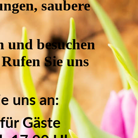
ungen, saubere
üh und besuchen
 Rufen Sie uns
e uns an:
für Gäste