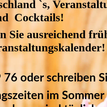
chland `s, Veranstalt
nd Cocktails!
ren Sie ausreichend fr
ranstaltungskalender!
76 oder schreiben Si
gszeiten im Sommer 