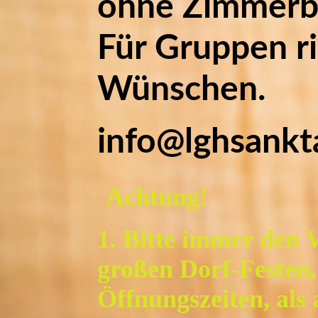
ohne Zimmerbu
Für Gruppen ri
Wünschen.
info@lghsankt
Achtung!
1. Bitte immer den 
großen Dorf-Festen,
Öffnungszeiten, als