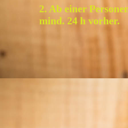
2. Ab einer Persone
mind. 24 h vorher.