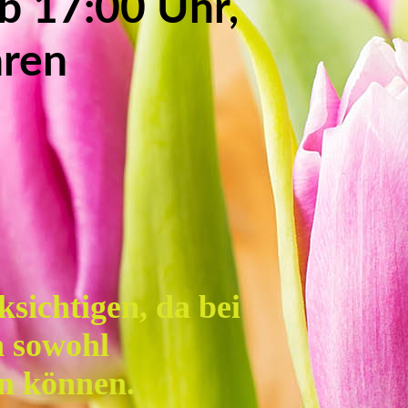
b 17:00 Uhr,
hren
sichtigen, da bei
n sowohl
en können.